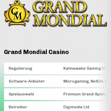
Grand Mondial Casino
Regulierung
Kahnawake Gaming Com
Software-Anbieter
Microgaming, NetEnt, Ev
Spielauswahl
Premium Grand-Spiele und
Betreiber
Digimedia Ltd.