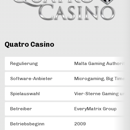
Quatro Casino
Regulierung
Malta Gaming Authority
Software-Anbieter
Microgaming, Big Time G
Spielauswahl
Vier-Sterne Gaming und S
Betreiber
EveryMatrix Group
Betriebsbeginn
2009