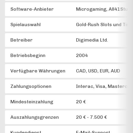
Software-Anbieter
Microgaming, All41Studi
Spielauswahl
Gold-Rush Slots und Tisch
Betreiber
Digimedia Ltd.
Betriebsbeginn
2004
Verfügbare Währungen
CAD, USD, EUR, AUD
Zahlungsoptionen
Interac, Visa, Mastercar
Mindesteinzahlung
20 €
Auszahlungsgrenzen
20 € - 7.500 €
Kundendienst
E-Mail-Support