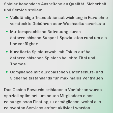
Spieler besondere Ansprüche an Qualität, Sicherheit
und Service stellen:
Vollständige Transaktionsabwicklung in Euro ohne
versteckte Gebühren oder Wechselkursverluste
Muttersprachliche Betreuung durch
österreichische Support-Spezialisten rund um die
Uhr verfügbar
Kuratierte Spielauswahl mit Fokus auf bei
österreichischen Spielern beliebte Titel und
Themes
Compliance mit europäischen Datenschutz- und
Sicherheitsstandards für maximales Vertrauen
Das Casino Rewards prihlasenie Verfahren wurde
speziell optimiert, um neuen Mitgliedern einen
reibungslosen Einstieg zu ermöglichen, wobei alle
relevanten Services sofort aktiviert werden.