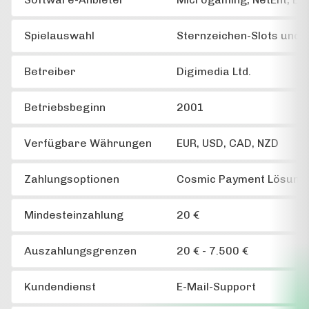
Spielauswahl
Sternzeichen-Slots und Li
Betreiber
Digimedia Ltd.
Betriebsbeginn
2001
Verfügbare Währungen
EUR, USD, CAD, NZD
Zahlungsoptionen
Cosmic Payment Lösung
Mindesteinzahlung
20 €
Auszahlungsgrenzen
20 € - 7.500 €
Kundendienst
E-Mail-Support