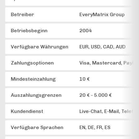
Betreiber
EveryMatrix Group
Betriebsbeginn
2004
Verfügbare Währungen
EUR, USD, CAD, AUD
Zahlungsoptionen
Visa, Mastercard, PayPal
Mindesteinzahlung
10 €
Auszahlungsgrenzen
20 € - 5.000 €
Kundendienst
Live-Chat, E-Mail, Telefo
Verfügbare Sprachen
EN, DE, FR, ES