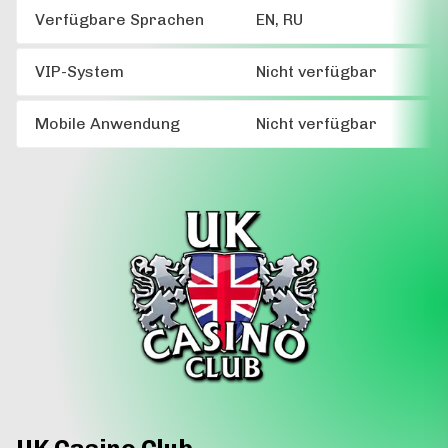
Verfügbare Sprachen
EN, RU
VIP-System
Nicht verfügbar
Mobile Anwendung
Nicht verfügbar