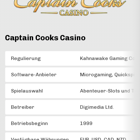
Captain Cooks Casino
Regulierung
Kahnawake Gaming Com
Software-Anbieter
Microgaming, Quickspin,
Spielauswahl
Abenteuer-Slots und Tisc
Betreiber
Digimedia Ltd.
Betriebsbeginn
1999
Verfügbare Währungen
EUR, USD, CAD, NZD