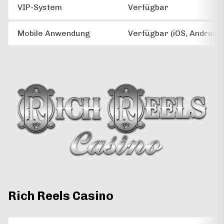
VIP-System
Verfügbar
Mobile Anwendung
Verfügbar (iOS, Android)
Rich Reels Casino