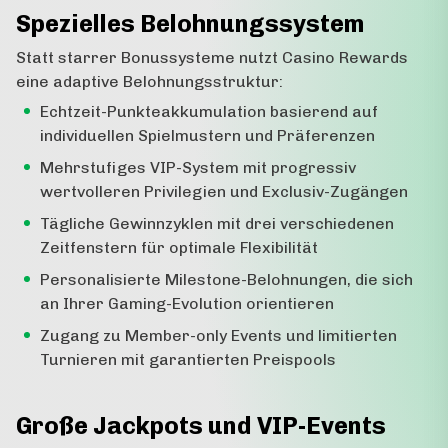
Spezielles Belohnungssystem
Statt starrer Bonussysteme nutzt Casino Rewards
eine adaptive Belohnungsstruktur:
Echtzeit-Punkteakkumulation basierend auf
individuellen Spielmustern und Präferenzen
Mehrstufiges VIP-System mit progressiv
wertvolleren Privilegien und Exclusiv-Zugängen
Tägliche Gewinnzyklen mit drei verschiedenen
Zeitfenstern für optimale Flexibilität
Personalisierte Milestone-Belohnungen, die sich
an Ihrer Gaming-Evolution orientieren
Zugang zu Member-only Events und limitierten
Turnieren mit garantierten Preispools
Große Jackpots und VIP-Events